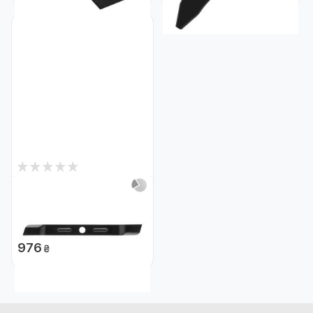
0
Немає в наявності
Ніж DeWALT DT20671
DT20671
Код: 28636
976
₴