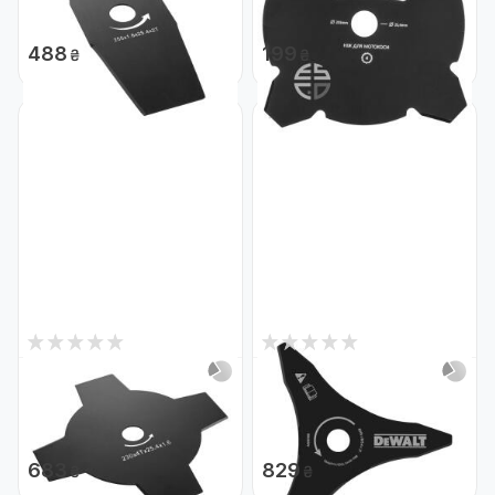
DT20654
255
Код: 28634
Код: 28911
488
199
₴
₴
0
0
Немає в наявності
Немає в наявності
Ніж DeWALT DT20655
Ніж DeWALT DT20653
DT20655
DT20653
Код: 28635
Код: 28633
683
829
₴
₴