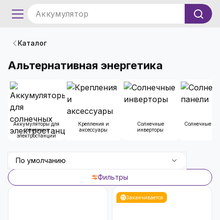
Аккумулятор
Каталог
Альтернативная энергетика
Аккумуляторы для
Крепления и
Солнечные
Солнечные па
солнечных
аксессуары
инверторы
электростанций
По умолчанию
Фильтры
Заканчивается