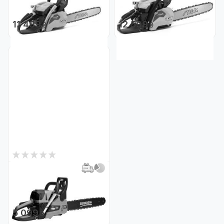
STIGA SP466-38
STIGA CS545
Код: 29188
Код: 29187
11 499
12 599
₴
₴
0
Нет в наличии
Пила цепная бензиновая
SEQUOIA SPC2418
Код: 28870
5 099
₴