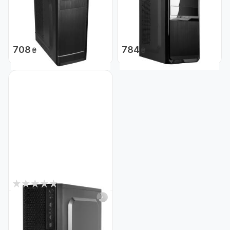
Компьютерный корпус LP
Компьютерный корпус LP
2106 - БЕЗ БП black case
2111 без БП black case
chassis cover
chassis cover 2xUSB2.0,
Код: 23679
1xUSB3.0
Код: 22397
708
784
₴
₴
0
Нет в наличии
Компьютерный корпус LP
6109 - БЕЗ БП MATX
1xUSB3.0, 2xUSB2.0