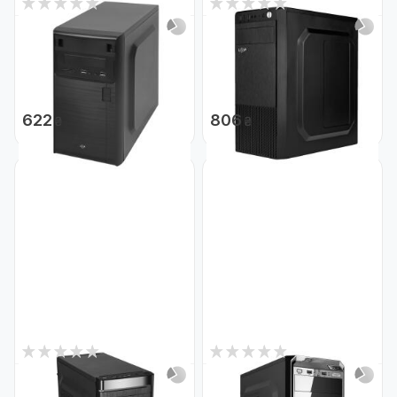
0
0
Нет в наличии
Нет в наличии
Компьютерный корпус LP
Корпус БЕЗ БП LP 2109 -
6103 без БП MATX
black case chassis cover
Код: 22396
1xUSB2.0, 2xUSB3.0
Код: 21382
622
806
₴
₴
0
0
Нет в наличии
Нет в наличии