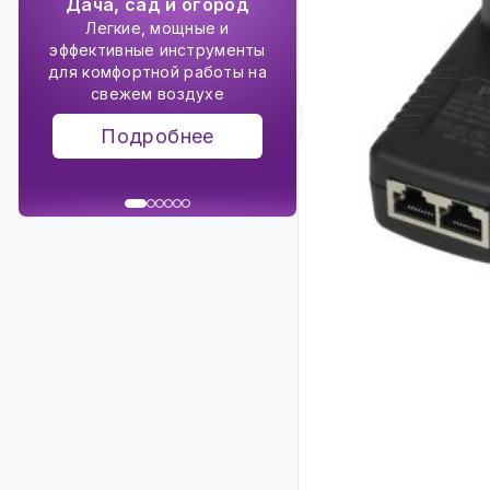
Альтернатив
Дача, сад и огород
Код: 11033
энергетик
Легкие, мощные и
эффективные инструменты
Будьте готовы к осен
196
для комфортной работы на
с устойчивой энерг
₴
свежем воздухе
солнечных пане
Подробнее
Подробне