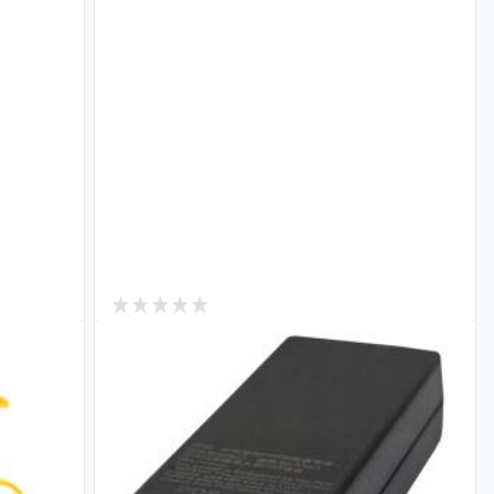
0
В наличии
еля
POE инжектор GV-001/04
Код: 9652
444
₴