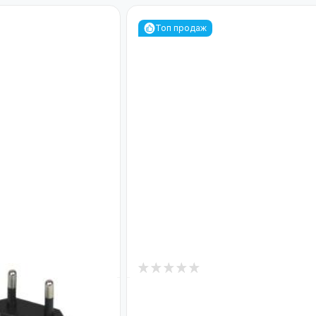
Топ продаж
0
В наличии
Системы
-0.5A
Коммутатор сетевой POE GV-