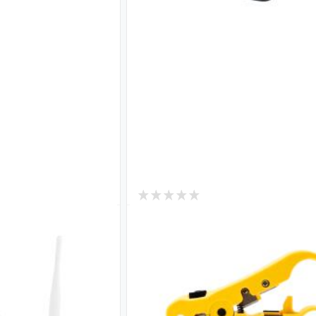
0
В наличии
Инструмент для зачистки каб
) Wi-Fi роутер
Код: 20024
enVision GV-001-
270
₴