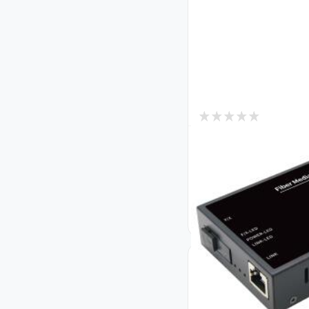
0
В наличии
Медиаконвертер G
20KM B (1000Mb/c
Код: 38417
508
₴