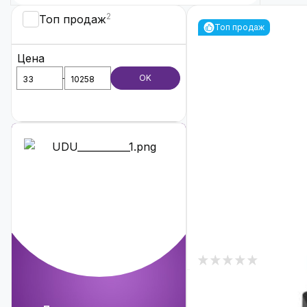
2
Топ продаж
Топ продаж
Цена
OK
0
В наличии
POE инжектор 48V