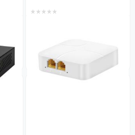
0
В наличии
Cетевой разветвитель GV-03GE
Код: 30640
451
₴