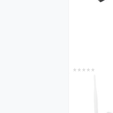
0
В наличии
Уличный(наружный
под сим карту Gre
OUT-4G
Код: 20373
3 760
₴