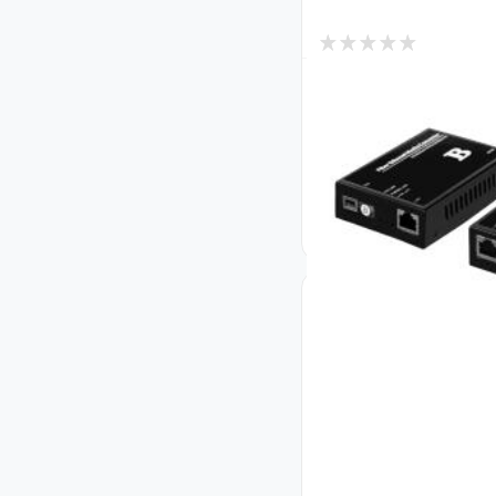
0
В наличии
Медиаконвертер п
F/X- 20KM A (1000
F/X- 20KM B (1000
Код: 40325
1 235
₴