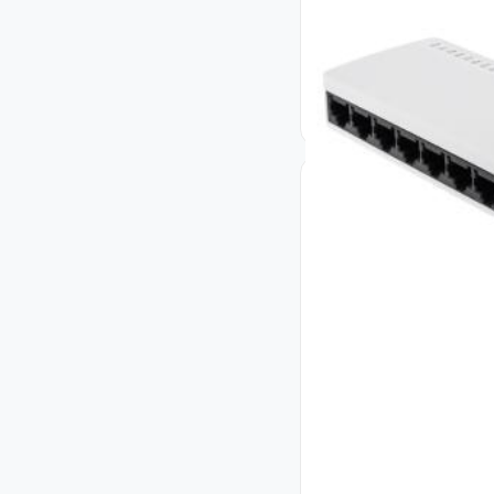
Коммутатор сетев
Код: 5650
564
₴