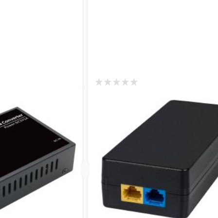
0
В наличии
V-1001G- F/X-
POE инжектор GV-002/08
Код: 9653
)
745
₴