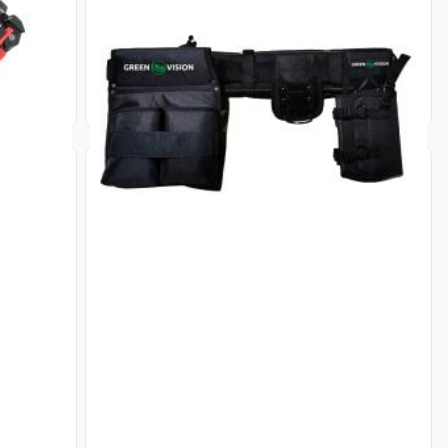
яции
Монтажный пояс для инструмента
Код: 20701
987
₴