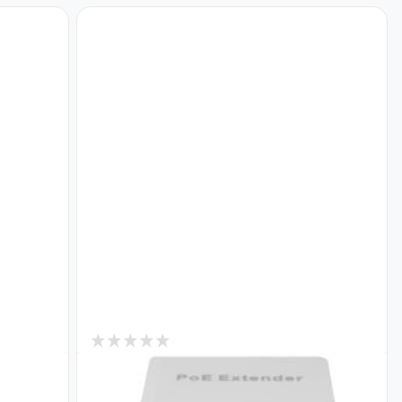
0
В наличии
 охраны и
Системы резервного
016-D-
POE удлинитель GV-01\04G 90W