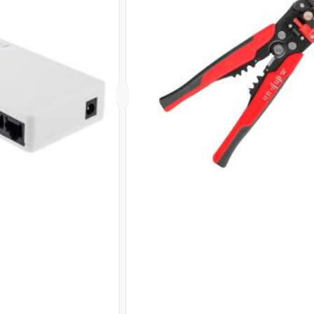
ой GV-002-H-08P
Инструмент для снятия изол
автоматический
Код: 20027
636
₴