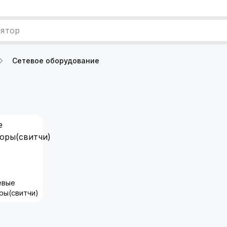
лятор
Сетевое оборудование
евые
ры(свитчи)