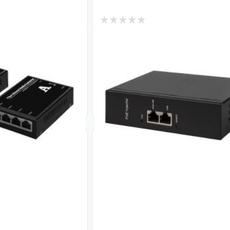
0
В наличии
ара GV-1004G-
POE инжектор GV-090GW
Код: 23699
Мб/с) + GV-1001F-
Мб/с)
2 609
₴