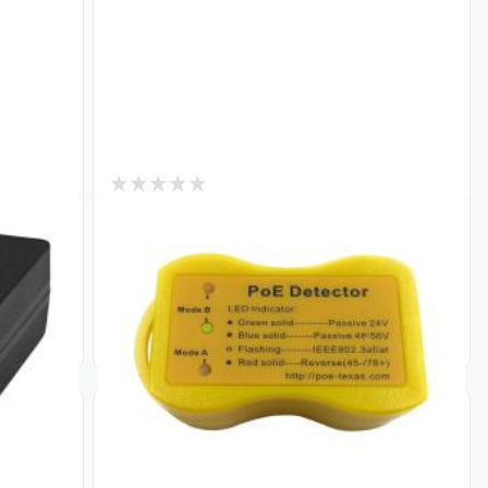
0
В наличии
PoE тестер GV-812
Код: 23223
1 128
₴