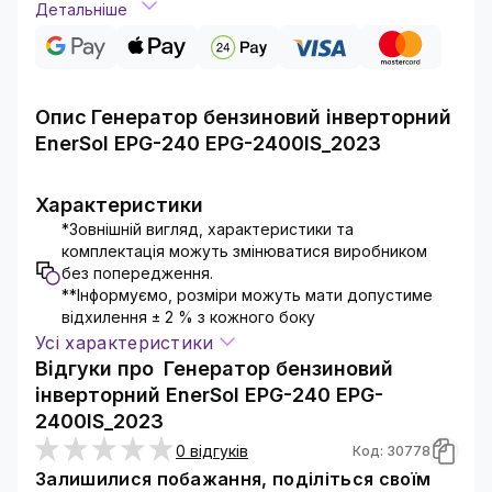
Детальніше
Опис
Генератор бензиновий інверторний
EnerSol EPG-240 EPG-2400IS_2023
Тип інверторний генератор; Двигун ES-98G;
Коефіцієнт потужності 1; Максимальна
Характеристики
потужність 2.4 кВт; Номінальна потужність 2.2
*Зовнішній вигляд, характеристики та
кВт
комплектація можуть змінюватися виробником
без попередження.
**Інформуємо, розміри можуть мати допустиме
відхилення ± 2 % з кожного боку
Усі характеристики
Відгуки про
Генератор бензиновий
інверторний EnerSol EPG-240 EPG-
2400IS_2023
0 відгуків
Код: 30778
Залишилися побажання, поділіться своїм