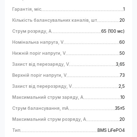
Гарантія, міс
1
Кількість балансувальних каналів, шт
20
Струм розряду, А
65 (100 мс)
Номінальна напруга, V
60
Нижній поріг напруги, V
50
Захист від перезаряду, V
3,65
Верхній поріг напруги, V
73
Захист від перерозряду, V
2,5
Максимальний струм заряду, A
10
Струм балансування, mА
35±5
Максимальний струм розряду, А
20
Тип
BMS LiFePO4