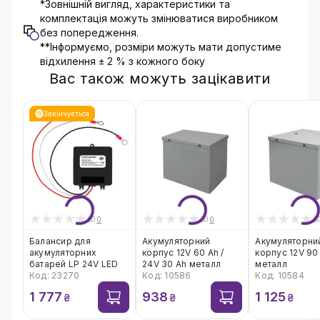
*Зовнішній вигляд, характеристики та
комплектація можуть змінюватися виробником
без попередження.
**Інформуємо, розміри можуть мати допустиме
відхилення ± 2 % з кожного боку
Вас також можуть зацікавити
Закінчується
0
0
Балансир для
Акумуляторний
Акумуляторни
акумуляторних
корпус 12V 60 Ah /
корпус 12V 90
батарей LP 24V LED
24V 30 Ah металл
металл
Код: 23270
Код: 10586
Код: 10584
1 777
938
1 125
₴
₴
₴