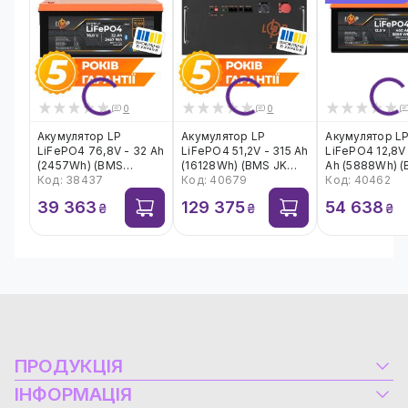
0
0
Акумулятор LP
Акумулятор LP
Акумулятор L
LiFePO4 76,8V - 32 Ah
LiFePO4 51,2V - 315 Ah
LiFePO4 12,8V
(2457Wh) (BMS
(16128Wh) (BMS JK
Ah (5888Wh) 
64A/32А) пластик
Код: 38437
200A/100А) RM
Код: 40679
200A/200А) пл
Код: 40462
Smart BT
RS485/CAN BL
Smart BT
39 363
129 375
54 638
₴
₴
₴
ПРОДУКЦІЯ
Електроустаткування
ІНФОРМАЦІЯ