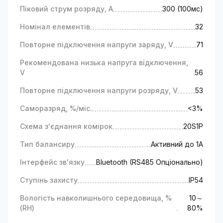
Піковий струм розряду, A
300 (100мс)
Номінал елементів
32
Повторне підключення напруги заряду, V
71
Рекомендована низька напруга відключення,
V
56
Повторне підключення напруги розряду, V
53
Саморазряд, %/міс.
<3%
Схема з'єднання комірок
20S1P
Тип балансиру
Активний до 1А
Інтерфейс зв'язку
Bluetooth (RS485 Опціонально)
Ступінь захисту
IP54
Вологість навколишнього середовища, %
10～
(RH)
80%