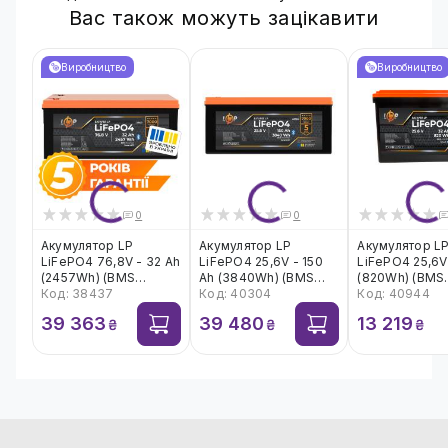
Вас також можуть зацікавити
Виробництво
Виробництво
0
0
Акумулятор LP
Акумулятор LP
Акумулятор L
LiFePO4 76,8V - 32 Ah
LiFePO4 25,6V - 150
LiFePO4 25,6V
(2457Wh) (BMS
Ah (3840Wh) (BMS
(820Wh) (BMS
64A/32А) пластик
Код: 38437
150A/75А) пластик
Код: 40304
40А/32A) плас
Код: 40944
Smart BT
Smart BT
Smart BT
39 363
39 480
13 219
₴
₴
₴