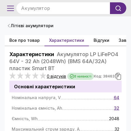
Акумулятор
Літієві акумулятори
Все про товар
Характеристики
Відгуки
Зава
Характеристики
Акумулятор LP LiFePO4
64V - 32 Ah (2048Wh) (BMS 64A/32А)
пластик Smart BT
0 відгуків
Код: 38463
В наявності
Основні характеристики
Номінальна напруга, V
64
Номінальна ємність, Ah
32
Ємність, Wh
2048
Максимальний струм заряду, A
32