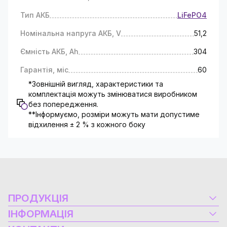
Тип АКБ
LiFePO4
Номінальна напруга АКБ, V
51,2
Ємність АКБ, Ah
304
Гарантія, міс
60
*Зовнішній вигляд, характеристики та
комплектація можуть змінюватися виробником
без попередження.
**Інформуємо, розміри можуть мати допустиме
відхилення ± 2 % з кожного боку
ПРОДУКЦІЯ
Електроустаткування
ІНФОРМАЦІЯ
Альтернативна енергетика