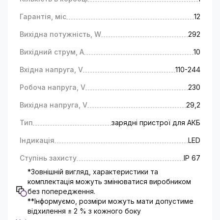
акумуляторних батарей 12V
Для зарядки LiFePO4 комірок за допомогою
Гарантія, міс
12
спеціалізованих пристроїв використовують
наступний алгоритм: постійний струм/
Вихідна потужність, W
292
постійна напруга. Такий принцип забезпечує
Вихідний струм, A
10
швидку зарядку комірок без ризику
перезаряду.
Вхідна напруга, V
110-244
Щоб продовжити термін служби та уникнути
Робоча напруга, V
230
пошкодження батареї, літій-залізо-фосфатні
комірки не рекомендується заряджати
Вихідна напруга, V
29,2
пристроями, призначеними для інших типів
акумуляторів.
Тип
зарядні пристрої для АКБ
Технічні характеристики.
Індикація
LED
Вхідна напруга: AC 110-244 V;
Вихідна напруга: 29,2 V;
Ступінь захисту
IP 67
Вихідний струм: 10 A;
*Зовнішній вигляд, характеристики та
Індикація: LED.
комплектація можуть змінюватися виробником
Гарантії та доставка.
без попередження.
Доставка товару здійснюється по всій
**Інформуємо, розміри можуть мати допустиме
території України у строк від 1 до 5 робочих
відхилення ± 2 % з кожного боку
днів. Гарантія 12 міс.