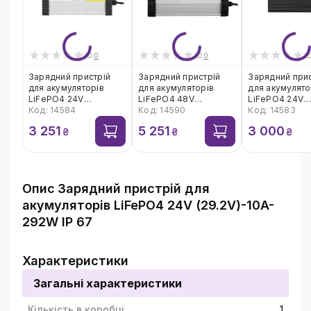
0
0
Зарядний пристрій
Зарядний пристрій
Зарядний прис
для акумуляторів
для акумуляторів
для акумулято
LiFePO4 24V
LiFePO4 48V
LiFePO4 24V
(29.2V)-14A-336W
Код: 14584
(58.4V)-15A-720W
Код: 14590
(29.2V)-10A-
Код: 14583
3 251
5 251
3 000
₴
₴
₴
Опис
Зарядний пристрій для
акумуляторів LiFePO4 24V (29.2V)-10A-
292W IP 67
Зарядний пристрій LiFePO4 24V (29.2V)-10A-
292W IP 67 використовують для зарядки літій-
Характеристики
залізо-фосфатних комірок.
Загальні характеристики
УВАГА! Зарядний пристрій призначено для
комірок 24V і не підходить для
Кількість в коробці
1