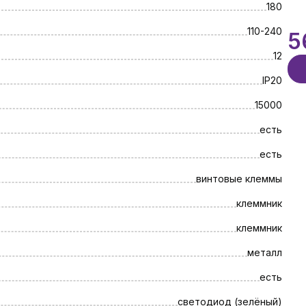
180
110-240
5
12
IP20
15000
есть
есть
винтовые клеммы
клеммник
клеммник
металл
есть
светодиод (зелёный)