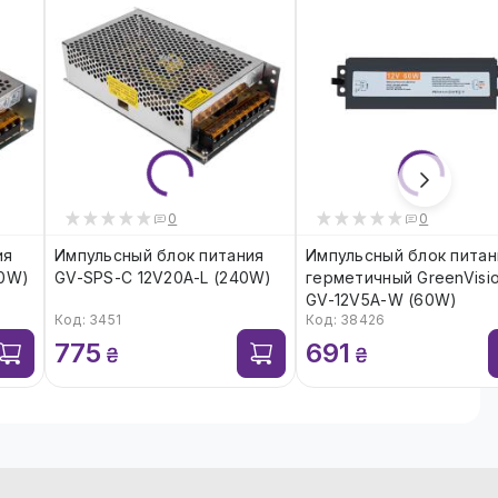
0
0
ия
Импульсный блок питания
Импульсный блок питан
00W)
GV-SPS-C 12V20A-L (240W)
герметичный GreenVisi
GV-12V5А-W (60W)
Код: 3451
Код: 38426
775
691
₴
₴