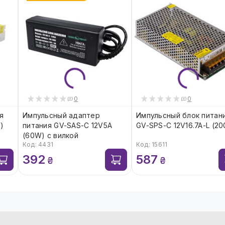
0
0
я
Импульсный адаптер
Импульсный блок питан
)
питания GV-SAS-C 12V5A
GV-SPS-С 12V16.7A-L (2
(60W) с вилкой
Код: 4431
Код: 15611
392
587
₴
₴