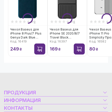
0
0
Чехол Baseus для
Чехол Baseus для
Чехол Baseus
iPhone 8 Plus/7 Plus
iPhone SE 2020/8/7
iPhone 11 Pro
Genya Dark Blue
Travel Black
Simplicity Пр
(WIAPIPH7P-JY15)
Код: 16419
(WIAPIPH7-LX01)
Код: 16397
черный (ARAP
Код: 16582
01)
249
169
80
₴
₴
₴
ПРОДУКЦИЯ
Электрооборудование
ИНФОРМАЦИЯ
Альтернативная энергетика
Контакты
КОНТАКТЫ
Компьютеры и ноутбуки