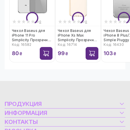
0
0
Чехол Baseus для
Чехол Baseus для
Чехол Baseus
iPhone 11 Pro
iPhone Xs Max
iPhone 8 Plus/
Simplicity Прозрачный
Simplicity Прозрачный
Simple Pluggy
черный (ARAPIPH58S-
Код: 16582
Золотой (ARAPIPH65-
Код: 16714
(ARAPIPH7P-A
Код: 16430
01)
A0V)
80
99
103
₴
₴
₴
ПРОДУКЦИЯ
Электрооборудование
ИНФОРМАЦИЯ
Альтернативная энергетика
Контакты
КОНТАКТЫ
Компьютеры и ноутбуки
Блог
Горячая линия