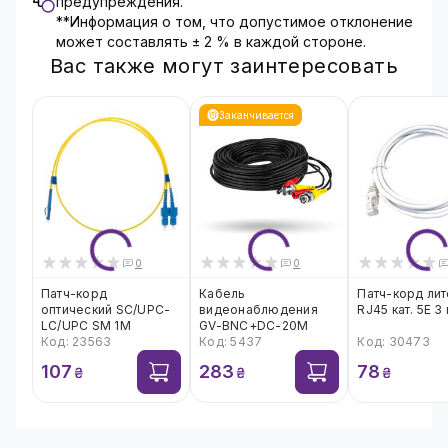
предупреждения.
**Информация о том, что допустимое отклонение
может составлять ± 2 % в каждой стороне.
Вас также могут заинтересовать
Заканчивается
0
0
Патч-корд
Кабель
Патч-корд ли
оптический SC/UPC-
видеонаблюдения
RJ45 кат. 5Е 3
LC/UPC SM 1M
GV-BNC+DC-20M
Код: 23563
Код: 5437
Код: 30473
107
283
78
₴
₴
₴