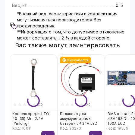
Вес, кг
0.15
*Внешний вид, характеристики и комплектация
могут изменяться производителем без
предупреждения.
**Информация о том, что допустимое отклонение
может составлять ± 2 % в каждой стороне.
Вас также могут заинтересовать
Заканчивается
0
0
Коннектор для LTO
Балансир для
BMS плата Li
40 (35) Ah - 2.4V
аккумуляторных
48V 16S Dis 2
(Yinlong)
батарей LP 24V LED
100A LCD
Код: 10011
Код: 23270
Код: 19359