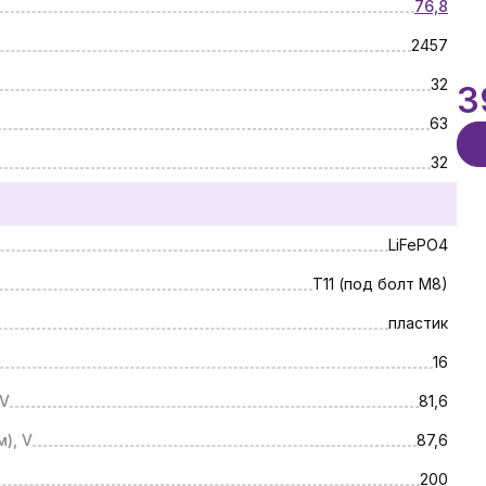
76,8
2457
32
3
63
32
LiFePO4
Т11 (под болт М8)
пластик
16
 V
81,6
), V
87,6
200