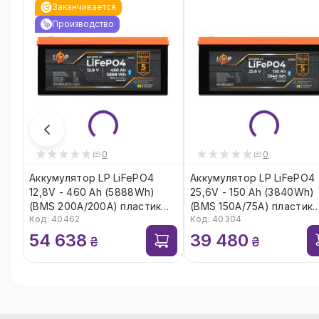
Заканчивается
Производство
0
0
Аккумулятор LP LiFePO4
Аккумулятор LP LiFePO4
12,8V - 460 Ah (5888Wh)
25,6V - 150 Ah (3840Wh)
(BMS 200A/200А) пластик
(BMS 150A/75А) пластик
Код: 40462
Код: 40304
Smart BT
Smart BT
54 638
39 480
₴
₴