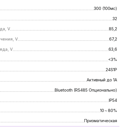
300 (100мс)
32
да, V
85,2
чения, V
67,2
яда, V
63,6
<3%
24S1P
Активный до 1А
Bluetooth (RS485 Опционально)
IP54
10～80%
Призматическая