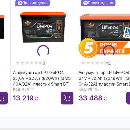
Производство
Производство
0
0
Аккумулятор LP LiFePO4
Аккумулятор LP LiFePO4
25,6V - 32 Ah (820Wh) (BMS
64V - 32 Ah (2048Wh) (
40А/32A) пластик Smart BT
64A/32А) пластик Smart 
Код: 40944
Код: 38463
13 219
33 488
₴
₴