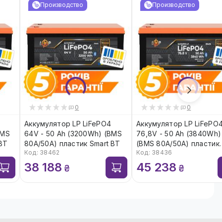
Производство
Производство
0
0
Аккумулятор LP LiFePO4
Аккумулятор LP LiFePO
BMS
64V - 50 Ah (3200Wh) (BMS
76,8V - 50 Ah (3840Wh)
BT
80A/50А) пластик Smart BT
(BMS 80A/50А) пластик
Код: 38462
Код: 38436
Smart BT
38 188
45 238
₴
₴