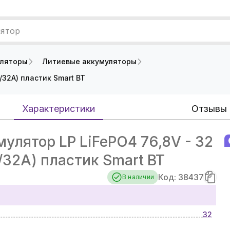
лятор
уляторы
Литиевые аккумуляторы
/32А) пластик Smart BT
Характеристики
Отзывы
улятор LP LiFePO4 76,8V - 32
32А) пластик Smart BT
Код: 38437
В наличии
32