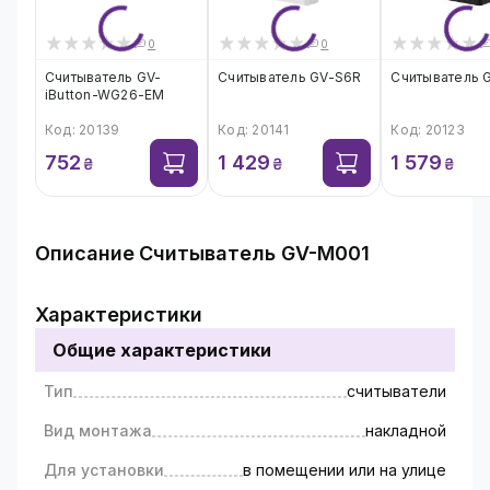
0
0
Считыватель GV-
Считыватель GV-S6R
Считыватель 
iButton-WG26-EM
Код: 20139
Код: 20141
Код: 20123
752
1 429
1 579
₴
₴
₴
Описание
Считыватель GV-M001
Считыватель СКУД - устройство,
используемое для сканирования магнитных и
Характеристики
других типов карт для обеспечения доступа в
Общие характеристики
защищенную зону. Его можно использовать
для открытия двери, ворот или другой точки
Тип
считыватели
доступа, позволяющей уполномоченному
персоналу или посетителям войти в
Вид монтажа
накладной
помещение. Считыватель также можно
использовать для аутентификации,
Для установки
в помещении или на улице