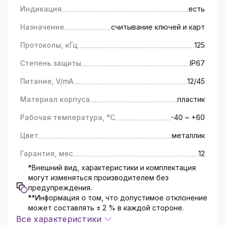
обеспечивая дополнительный уровень
Индикация
есть
безопасности и контроля.
Технические характеристики:
Назначение
считывание ключей и карт
Тип - считыватели,
Протоколы, кГц
125
Стандарт - EM-Marine 125 кГц,
Вид монтажа - накладной,
Степень защиты
IP67
Для установки - в помещении или на улице,
Индикация - есть,
Питание, V/mA
12/45
Назначение - считывание ключей и карт,
Материал корпуса
пластик
Степень защиты - IP67,
Питание - 12V/45mA,
Рабочая температура, °C
-40 ~ +60
Материал корпуса - металл,
Цвет - металлик.
Цвет
металлик
Гарантия, мес
12
*Внешний вид, характеристики и комплектация
могут изменяться производителем без
предупреждения.
**Информация о том, что допустимое отклонение
может составлять ± 2 % в каждой стороне.
Все характеристики