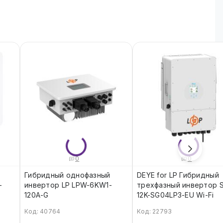
0
0
Гибридный однофазный
DEYE for LP Гибридный
-
инвертор LP LPW-6KW1-
трехфазный инвертор 
120A-G
12K-SG04LP3-EU Wi-Fi
Код: 40764
Код: 22793