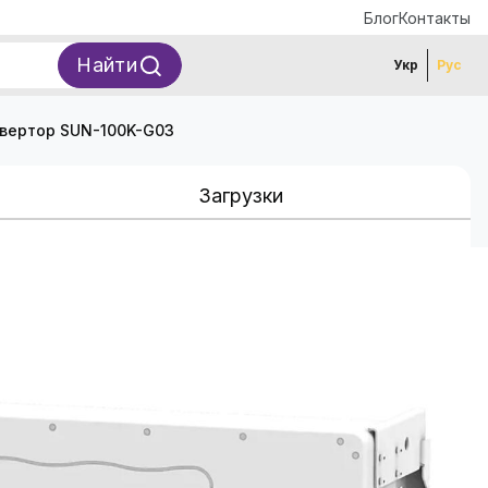
Блог
Контакты
Найти
Укр
Рус
нвертор SUN-100K-G03
Загрузки
Сетевой трехфазный
N-100K-G03
ов
Код: 36143
Нет в наличии
ь