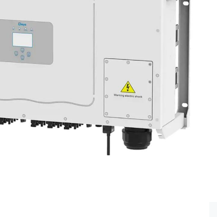
иальной гарантии от поставщика
ствляется в течении 14 дней
ния
вка
зчика
той, в кредит/рассрочку, по безналичному расчету