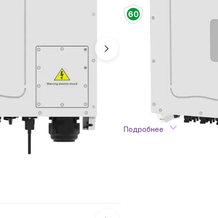
60 месяцев
офиц
60
Возврат/обмен осуще
Доставка
Самовывоз с отделе
Бесплатная доста
Адресная доставка
По тарифу перево
Способы оплаты
Наличными, банковской кар
для юр. лиц.
Подробнее