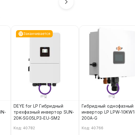
ь
Заканчивается
0
0
DEYE for LP Гибридный
Гибридный однофазный
UN-
трехфазный инвертор SUN-
инвертор LP LPW-10KW1
20K-SG05LP3-EU-SM2
200A-G
Код: 40782
Код: 40766