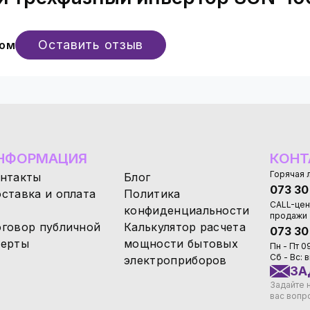
Удобное меню пользовательских настроек. Сенсорная п
ных помещениях
. Класс защиты от вредных воздейств
 Высокое качество защиты от теневых эффектов;
Оставить отзыв
вом
пространство
. Конструкция контура, основанная на 
нвертор для солнечных батарей в Украине в кредит и
НФОРМАЦИЯ
КОНТ
Горячая 
нтакты
Блог
073 30
ставка и оплата
Политика
CALL-цен
конфиденциальности
продажи
говор публичной
Калькулятор расчета
073 30
ерты
мощности бытовых
Пн - Пт 0
Сб - Вс:
электроприборов
ЗА
Задайте 
вас вопр