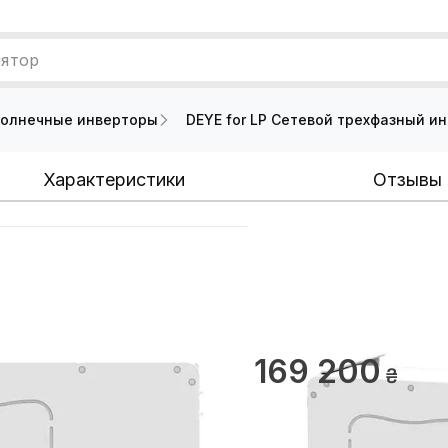
лятор
олнечные инверторы
DEYE for LP Сетевой трехфазный и
Характеристики
Отзывы
DEYE for LP 
инвертор SU
0 отзыв
169 200
₴
Сообщит
Гарантия