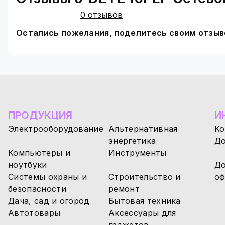
Простота монтажа и ввода в эксплуатацию
. 
Можно устанавливать на улице или в подсоб
0 отзывов
температур: от - 20 до + 60 градусов Цельсия.
Остались пожелания, поделитесь своим отзы
Компактный дизайн, позволяющий экономить 
На официальном сайте LogicPower можно купить и
Гарантия - 60 месяцев.
ПРОДУКЦИЯ
И
Электрооборудование
Альтернативная
Ко
энергетика
До
Компьютеры и
Инструменты
ноутбуки
До
Системы охраны и
Строительство и
оф
безопасности
ремонт
Дача, сад и огород
Бытовая техника
Автотовары
Аксессуары для