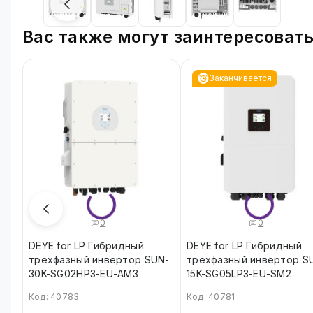
Вас также могут заинтересоват
Заканчивается
0
0
DEYE for LP Гибридный
DEYE for LP Гибридный
трехфазный инвертор SUN-
трехфазный инвертор S
30K-SG02HP3-EU-AM3
15K-SG05LP3-EU-SM2
Код: 40783
Код: 40781