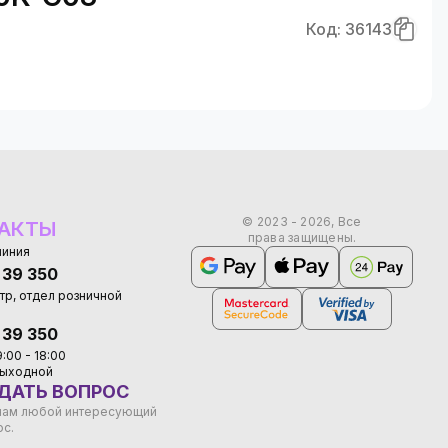
анель монитора управления;
ий окружающей среды IP65. Диапазон рабочих
Код: 36143
температурном градиенте.
ли воспользовавшись услугой “оплата частями".
© 2023 - 2026, Все
АКТЫ
права защищены.
линия
 39 350
тр, отдел розничной
 39 350
9:00 - 18:00
 выходной
ДАТЬ ВОПРОС
нам любой интересующий
ос.