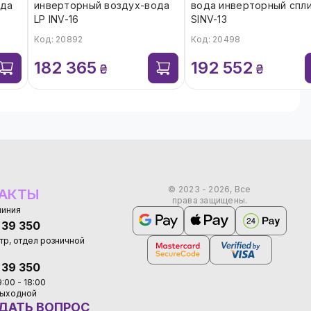
ода
инверторный воздух-вода
вода инверторный спли
LP INV-16
SINV-13
Код: 20892
Код: 20498
182 365
192 552
₴
₴
© 2023 - 2026, Все
АКТЫ
права защищены.
линия
 39 350
тр, отдел розничной
 39 350
9:00 - 18:00
 выходной
ДАТЬ ВОПРОС