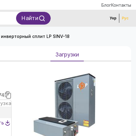
Блог
Контакты
Найти
Укр
Рус
 инверторный сплит LP SINV-18
Загрузки
74
рузка
ть