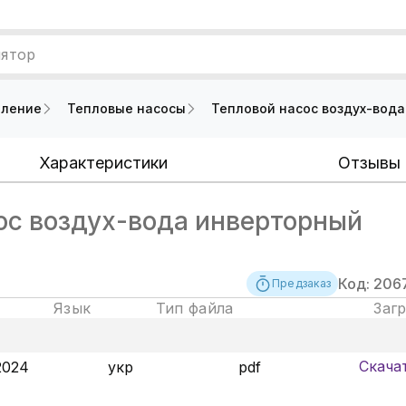
лятор
пление
Тепловые насосы
Тепловой насос воздух-вода
Характеристики
Отзывы
ос воздух-вода инверторный
Код: 206
Предзаказ
Язык
Тип файла
Заг
Скача
2024
укр
pdf