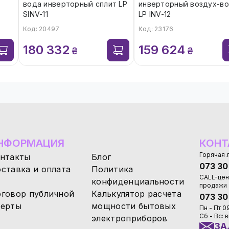
вода инверторный сплит LP
инверторный воздух-в
SINV-11
LP INV-12
Код: 20497
Код: 23176
180 332
159 624
₴
₴
НФОРМАЦИЯ
КОНТ
Горячая 
нтакты
Блог
073 30
ставка и оплата
Политика
CALL-цен
конфиденциальности
продажи
говор публичной
Калькулятор расчета
073 30
ерты
мощности бытовых
Пн - Пт 0
Сб - Вс:
электроприборов
ЗА