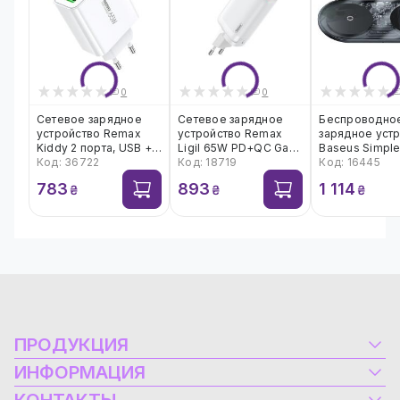
0
0
Сетевое зарядное
Сетевое зарядное
Беспроводно
устройство Remax
устройство Remax
зарядное уст
Kiddy 2 порта, USB +
Ligil 65W PD+QC GaN
Baseus Simple
Type-C 65W (RP-
Код: 36722
Белый (RP-U55)
Код: 18719
in 1 Crystal (
Код: 16445
U125)
783
893
1 114
₴
₴
₴
ПРОДУКЦИЯ
Электрооборудование
ИНФОРМАЦИЯ
Альтернативная энергетика
Контакты