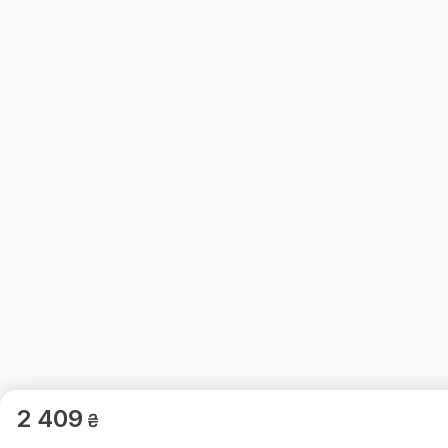
2 409
₴