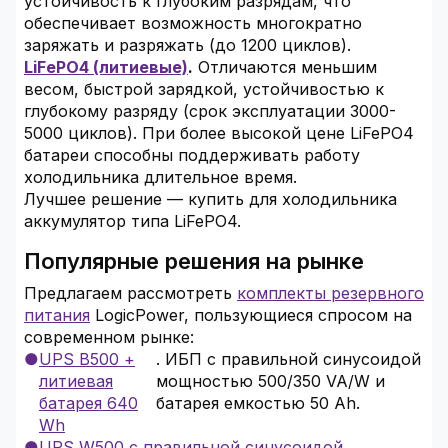
устойчивость к глубоким разрядам, что
обеспечивает возможность многократно
заряжать и разряжать (до 1200 циклов).
LiFePO4 (литиевые)
.
Отличаются меньшим
весом, быстрой зарядкой, устойчивостью к
глубокому разряду (срок эксплуатации 3000-
5000 циклов). При более высокой цене LiFePO4
батареи способны поддерживать работу
холодильника длительное время.
Лучшее решение — купить для холодильника
аккумулятор типа LiFePO4.
Популярные решения на рынке
Предлагаем рассмотреть
комплекты резервного
питания
LogicPower, пользующиеся спросом на
современном рынке:
UPS B500 +
. ИБП с правильной синусоидой
литиевая
мощностью 500/350 VA/W и
батарея 640
батарея емкостью 50 Ah.
Wh
UPS W500 с правильной синусоидой
.