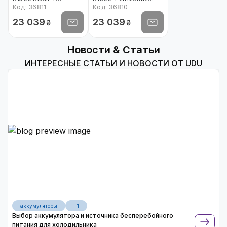
литиевая (LiFePO4)
Код: 36811
(LiFePO4) батарея
Код: 36810
батарея 1280Wh
1280Wh
23 039
23 039
₴
₴
Новости & Статьи
ИНТЕРЕСНЫЕ СТАТЬИ И НОВОСТИ ОТ UDU
аккумуляторы
+1
Выбор аккумулятора и источника бесперебойного
питания для холодильника