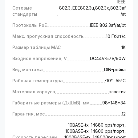
IEEE
Сетевые
802.3,IEEE802.3u,802.3x,802.3af
стандарты
/at
Протоколы PoE
IEEE 802.3af/at/bt
Макс. пропускная способность
10 Гбит/с
Размер таблицы MAC
1К
Входное напряжение, V
DC44V-57V/90W
Вид монтажа
DIN-рейка
Рабочая температура
-10°- 55°C
Материал корпуса
пластик
Габаритные размеры (ДхШхВ), мм
98*148*34
Гарантия, мес
12
10BASE-tx: 14880 pps/порт,
100BASE-tx: 14800 pps/порт,
Скорость передачи
1000BASE-tx: 148000pps/port