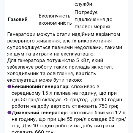
служби
Потребує
Екологічність,
Газовий
підключення до
економічність
газової мережі
Генератори можуть стати надійним варіантом
резервного живлення, але їх використання
супроводжується певними недоліками, такими
як шум та витрати на експлуатацію.
Для генератора потужністю 5 кВт, який
забезпечує роботу таких приладів як котел,
холодильник та освітлення, вартість
експлуатації може бути такою:
Бензиновий генератор:
споживає в
середньому 1.5 л палива на годину, що при
ціні 50 грн/л складає 75 грн/год. Для 10 годин
роботи на добу вартість становить 750 грн;
Дизельний генератор:
споживає близько 1.2 л
на годину, що при ціні 55 грн/л складає 66 грн/
год. Для 10 годин роботи на добу витрати
складуть 660 грн;