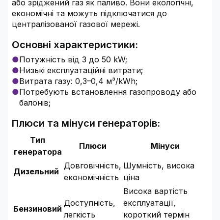
або зріджений газ як паливо. Вони екологічні,
економічні та можуть підключатися до
централізованої газової мережі.
Основні характеристики:
Потужність від 3 до 50 kW;
Низькі експлуатаційні витрати;
Витрата газу: 0,3–0,4 м³/kWh;
Потребують встановлення газопроводу або
балонів;
Плюси та мінуси генераторів:
Тип
Плюси
Мінуси
генератора
Довговічність,
Шумність, висока
Дизельний
економічність
ціна
Висока вартість
Доступність,
експлуатації,
Бензиновий
легкість
короткий термін