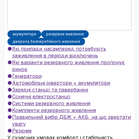
акумулятори
резервне живлення
джерела безперебійного живлення
Які прилади насамперед потребують
заживлення в періоди відключень
Які варіанти резервного живлення пропонує
ринок
Генератори
Автомобільні інвертори + акумулятори
Зарядні станції та павербанки
Сонячні електростанції
Системи резервного живлення
Комплекти резервного живлення
Правильний вибір ДБЖ + АКБ, на що звертати
увагу
Резюме
У сучасних умовах комфорт і стабільність