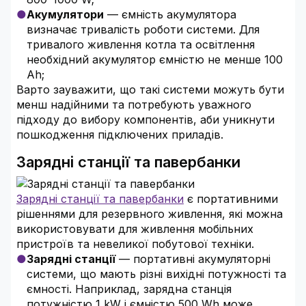
Акумулятори
— ємність акумулятора
визначає тривалість роботи системи. Для
тривалого живлення котла та освітлення
необхідний акумулятор ємністю не менше 100
Ah;
Варто зауважити, що такі системи можуть бути
менш надійними та потребують уважного
підходу до вибору компонентів, аби уникнути
пошкодження підключених приладів.
Зарядні станції та павербанки
Зарядні станції та павербанки
є портативними
рішеннями для резервного живлення, які можна
використовувати для живлення мобільних
пристроїв та невеликої побутової техніки.
Зарядні станції
— портативні акумуляторні
системи, що мають різні вихідні потужності та
ємності. Наприклад, зарядна станція
потужністю 1 kW і ємністю 500 Wh може