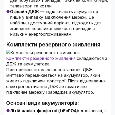
для побутових приладів, таких як комп'ютери,
телевізори та котли.
Офлайн ДБЖ
— підключають акумулятор
лише у випадку відключення мережі. Це
найбільш доступний варіант, підходить для
живлення невеликої кількості приладів з
низьким енергоспоживанням.
Комплекти резервного живлення
Комплекти резервного живлення
складаються з
ДБЖ та акумулятора.
При припиненні електропостачання ДБЖ
миттєво перемикається на акумулятор, який
живить підключені пристрої. Після відновлення
електропостачання ДБЖ автоматично
підключає мережу і заряджає акумулятор.
Основні види акумуляторів:
Літій-залізо-фосфатні (LiFePO4):
довговічні, з