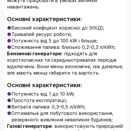
можуть працювати в умовах великих
навантажень.
Основні характеристики:
Високий коефіцієнт корисної дії (ККД);
Тривалий ресурс роботи;
Потужність від 5 до 100 kW і більше;
Споживання палива: близько 0,2–0,3 л/kWh;
Бензинові генератори:
підходять для
короткочасних та середньотривалих періодів
відключень. Вони менш економічні, ніж дизельні,
але мають менші габарити та вартість.
Основні характеристики:
Потужність від 1 до 10 kW;
Простота експлуатації;
Витрата палива: 0,3–0,5 л/kWh;
Оптимальні для побутового використання,
резервного живлення невеликих будинків;
Газові генератори:
використовують природний