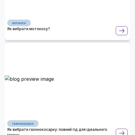
мотокоси
Як вибрати мотокосу?
газонокосарки
Як вибрати газонокосарку: повний гід для ідеального
газону