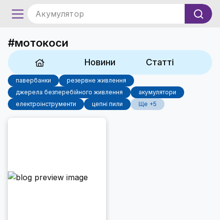
Акумулятор
#мотокоси
Новини
Статті
павербанки
резервне живлення
джерела безперебійного живлення
акумулятори
електроінструменти
цепні пили
Ще +5