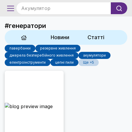
Акумулятор
#генератори
Новини
Статті
павербанки
резервне живлення
джерела безперебійного живлення
акумулятори
електроінструменти
цепні пили
Ще +5