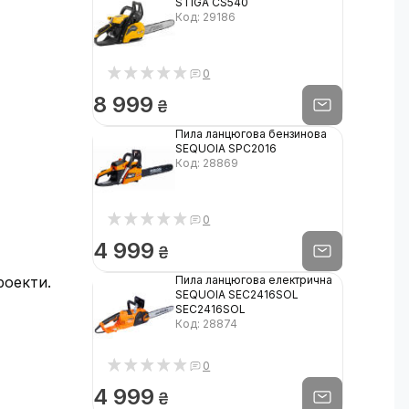
STIGA CS540
Код: 29186
0
8 999
₴
Пила ланцюгова бензинова
SEQUOIA SPC2016
Код: 28869
0
4 999
₴
роекти.
Пила ланцюгова електрична
SEQUOIA SEC2416SOL
SEC2416SOL
Код: 28874
0
4 999
₴