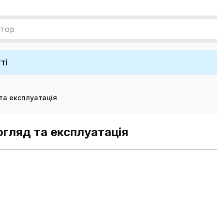
ятор
ті
 та експлуатація
догляд та експлуатація