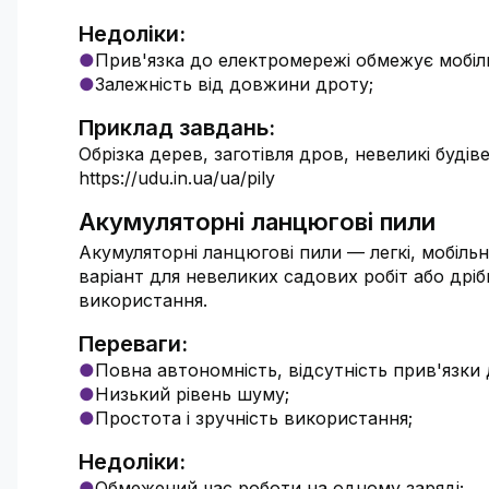
Недоліки:
Прив'язка до електромережі обмежує мобіль
Залежність від довжини дроту;
Приклад завдань:
Обрізка дерев, заготівля дров, невеликі буді
https://udu.in.ua/ua/pily
Акумуляторні ланцюгові пили
Акумуляторні ланцюгові пили — легкі, мобіль
варіант для невеликих садових робіт або дріб
використання.
Переваги:
Повна автономність, відсутність прив'язки 
Низький рівень шуму;
Простота і зручність використання;
Недоліки:
Обмежений час роботи на одному заряді;