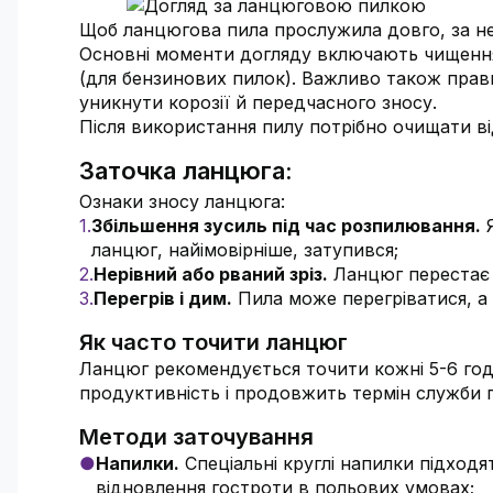
Щоб ланцюгова пила прослужила довго, за не
Основні моменти догляду включають чищення
(для бензинових пилок). Важливо також прави
уникнути корозії й передчасного зносу.
Після використання пилу потрібно очищати в
Заточка ланцюга:
Ознаки зносу ланцюга:
Збільшення зусиль під час розпилювання.
Я
ланцюг, найімовірніше, затупився;
Нерівний або рваний зріз.
Ланцюг перестає р
Перегрів і дим.
Пила може перегріватися, а 
Як часто точити ланцюг
Ланцюг рекомендується точити кожні 5-6 го
продуктивність і продовжить термін служби 
Методи заточування
Напилки.
Спеціальні круглі напилки підходя
відновлення гостроти в польових умовах;