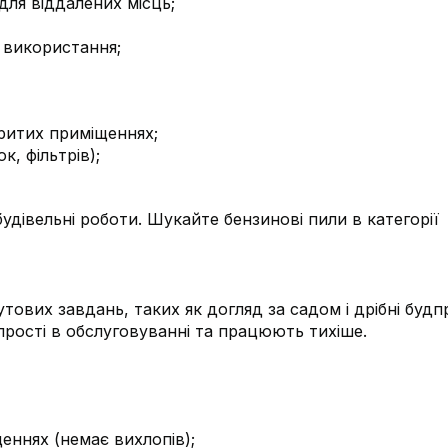
для віддалених місць;
 використання;
ритих приміщеннях;
к, фільтрів);
удівельні роботи. Шукайте бензинові пили в категорії
тових завдань, таких як догляд за садом і дрібні будп
рості в обслуговуванні та працюють тихіше.
ннях (немає вихлопів);