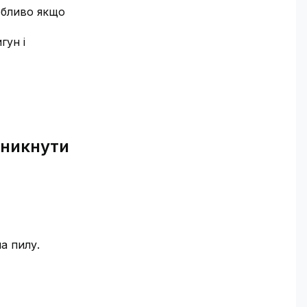
обливо якщо
гун і
уникнути
а пилу.