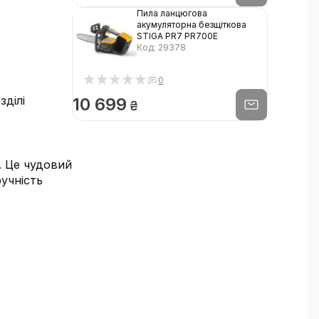
Пила ланцюгова
акумуляторна безщіткова
STIGA PR7 PR700E
Код: 29378
0
зділі
10 699
₴
. Це чудовий
ручність