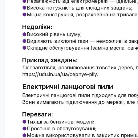
Незалежність від електромережі — ідеальні 
Висока потужність для складних завдань;
Міцна конструкція, розрахована на тривале
Недоліки:
Високий рівень шуму;
Виділяють вихлопні гази — неможливі в зак
Складне обслуговування (заміна масла, свічо
Приклад завдань:
Лісозаготівля, розпилювання товстих дерев, б
https://udu.in.ua/ua/cepnye-pily.
Електричні ланцюгові пили
Електричні ланцюгові пили підходять для побу
Вони вимагають підключення до мережі, але п
Переваги:
Тихіші за бензинові моделі;
Простіше в обслуговуванні;
Можна використовувати в закритих приміще