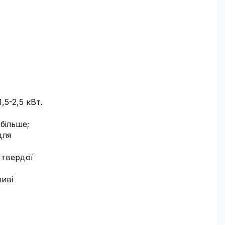
,5-2,5 кВт.
більше;
для
 твердої
ливі