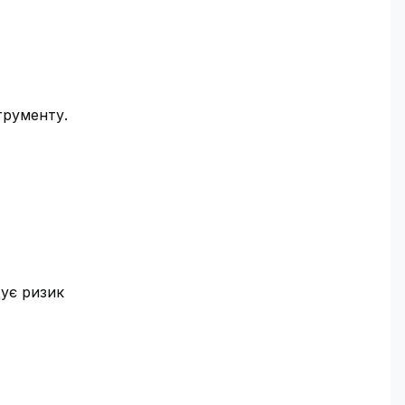
трументу.
щує ризик