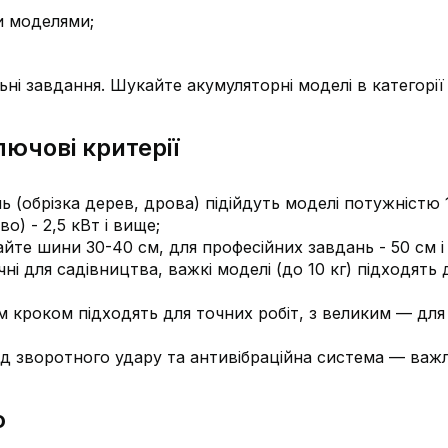
и моделями;
ельні завдання. Шукайте акумуляторні моделі в категорії
ючові критерії
 (обрізка дерев, дрова) підійдуть моделі потужністю 1
о) - 2,5 кВт і вище;
йте шини 30-40 см, для професійних завдань - 50 см і 
чні для садівництва, важкі моделі (до 10 кг) підходять 
 кроком підходять для точних робіт, з великим — для
ід зворотного удару та антивібраційна система — важ
ю