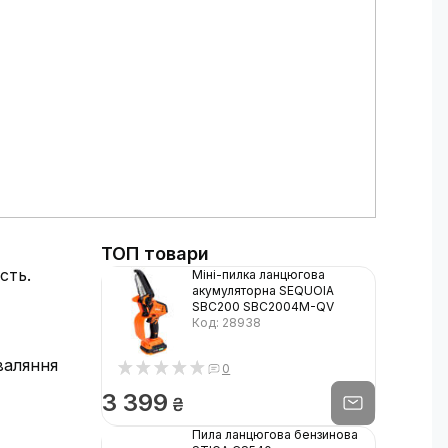
ТОП товари
сть.
Міні-пилка ланцюгова
акумуляторна SEQUOIA
SBC200 SBC2004M-QV
Код: 28938
валяння
0
3 399
₴
Пила ланцюгова бензинова