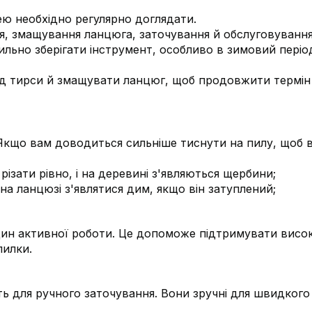
ю необхідно регулярно доглядати.
, змащування ланцюга, заточування й обслуговуванн
льно зберігати інструмент, особливо в зимовий періо
ід тирси й змащувати ланцюг, щоб продовжити термін 
кщо вам доводиться сильніше тиснути на пилу, щоб в
ізати рівно, і на деревині з'являються щербини;
на ланцюзі з'являтися дим, якщо він затуплений;
дин активної роботи. Це допоможе підтримувати висо
пилки.
ть для ручного заточування. Вони зручні для швидкого