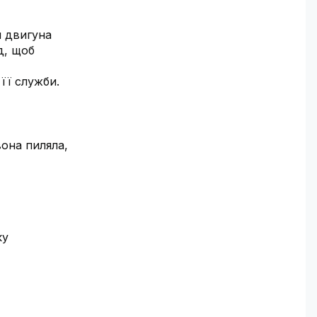
я двигуна
д, щоб
її служби.
она пиляла,
ку