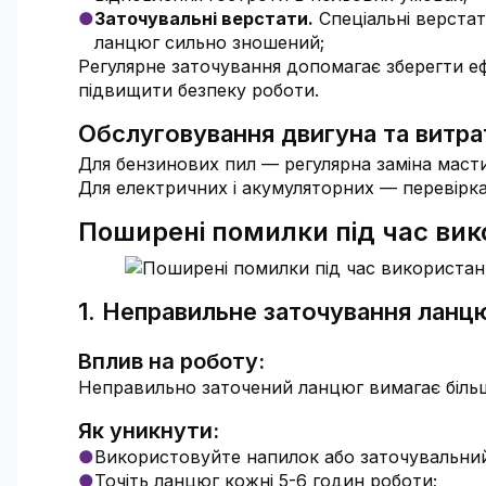
Заточувальні верстати.
Спеціальні верстат
ланцюг сильно зношений;
Регулярне заточування допомагає зберегти еф
підвищити безпеку роботи.
Обслуговування двигуна та витрат
Для бензинових пил — регулярна заміна мастила
Для електричних і акумуляторних — перевірка 
Поширені помилки під час вик
1. Неправильне заточування ланц
Вплив на роботу:
Неправильно заточений ланцюг вимагає більше
Як уникнути:
Використовуйте напилок або заточувальний
Точіть ланцюг кожні 5-6 годин роботи;